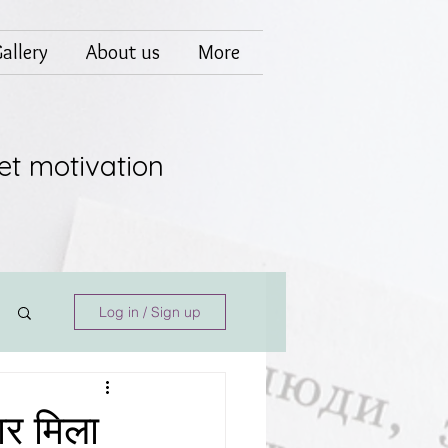
allery
About us
More
et motivation
Log in / Sign up
ार मिला