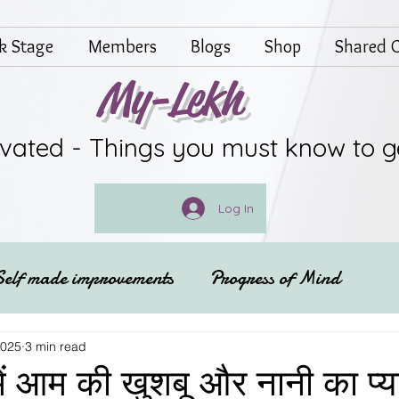
lk Stage
Members
Blogs
Shop
Shared G
My-Lekh
ivated - Things you must know to g
Log In
Self made improvements
Progress of Mind
Festivals of India
Spritual
2025
3 min read
 में आम की खुशबू और नानी का प्य