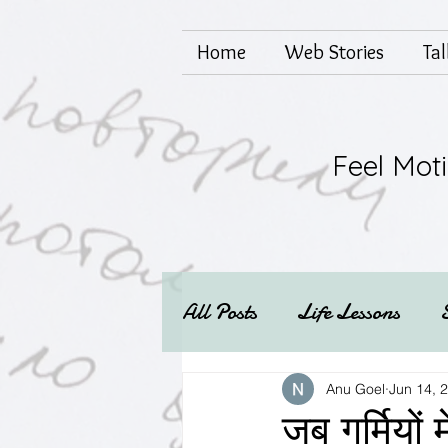
Home
Web Stories
Ta
Feel Mot
All Posts
Life Lessons
Mental health
Techs
Anu Goel
Jun 14, 
जब गर्मियों