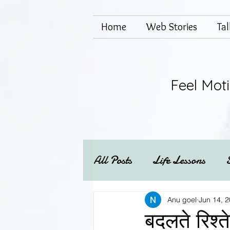
Home
Web Stories
Ta
Feel Mot
All Posts
Life Lessons
Mental health
Techs
Anu goel
Jun 14, 
बदलते रिश्ते