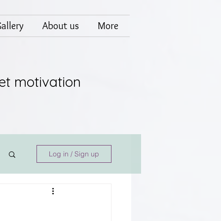
allery
About us
More
et motivation
Log in / Sign up