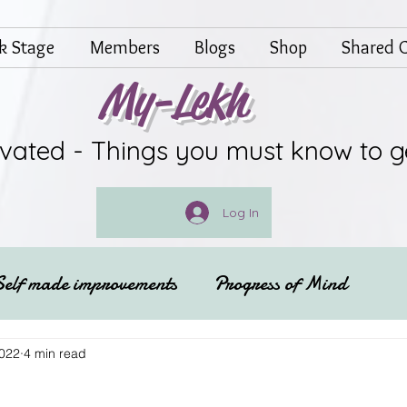
lk Stage
Members
Blogs
Shop
Shared G
My-Lekh
ivated - Things you must know to g
Log In
Self made improvements
Progress of Mind
Festivals of India
Spritual
2022
4 min read