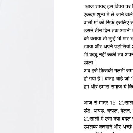
 आज शायद इस विषय पर ल
एकदम शून्य में ले‌ जाने वाली खबर सुनी कि लखनऊ में एक आर्मी ऑफिसर के मात्र 16 साल के बेटे ने अपनी ही जन्म देने 
वाली मां को सिर्फ इसलिए 
उसने तीन दिन तक अपनी म
को बताया तो तुम्हें भी 
खाया और अपने पड़ोसियों 
भी बदबू नहीं रूकी तब अप
डाला।
अब इसे किसकी गलती समझे म
हो गया है। वजह चाहे जो भी 
हम और हमारा समाज ये क
आज से मात्र 15 -20साल प
डंडे, थप्पड़, चप्पल, बेलन
20सालों में ऐसा क्या बदल 
उपलब्ध करवाने और अच्छे school ‌मेंं पढ़ाई  करवाने के बाद भी उन्हें एक इंसान बनाना त