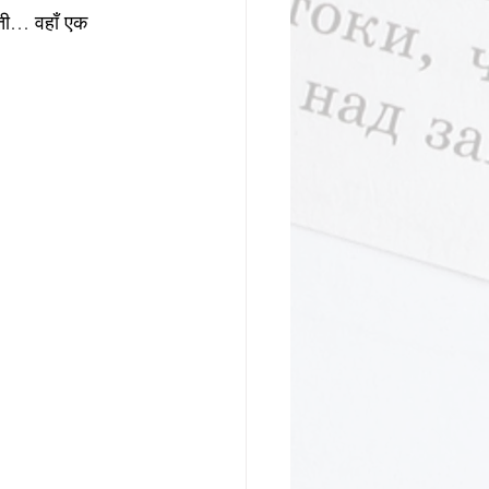
ोती… वहाँ एक 