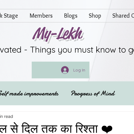
lk Stage
Members
Blogs
Shop
Shared G
My-Lekh
ivated - Things you must know to g
Log In
Self made improvements
Progress of Mind
Festivals of India
Spritual
in read
दिल से दिल तक का रिश्ता ❤️