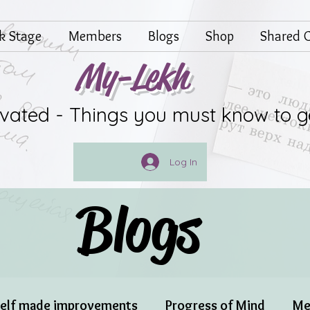
lk Stage
Members
Blogs
Shop
Shared G
My-Lekh
ivated - Things you must know to g
Log In
Blogs
elf made improvements
Progress of Mind
Me