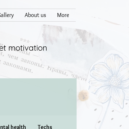
allery
About us
More
et motivation
ntal health
Techs