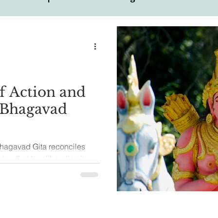
ual
Motivational Personalities
f Action and
-Bhagavad
Bhagavad Gita reconciles
ng that true liberation lies
 rather than abandoning