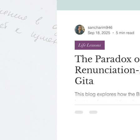
Festivals of India
Sprit
sancharim946
Sep 18, 2025
5 min read
Life Lessons
The Paradox o
Renunciation
Gita
This blog explores how the 
karma and renunciation, showi
in acting without attachment
action.