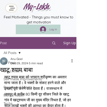
My-Lekh
Feel Motivated - Things you must know to
get motivation
Log In
Sign Up
Post
All Posts
Anu Goel
All Posts
Dec 29, 2024
5 min read
खाटू श्याम बाबा
Life Lessons
खाटू श्याम बाबा को भगवान श्रीकृष्ण का अवतार 
Self made improvements
माना जाता है। वे भक्तों के संकट हरने वाले और 
Progress of Mind
इच्छाएँ पूरी करने वाले देवता हैं। राजस्थान में 
जयपुर से करीब 80 किमी दूर सीकर जिले के खाटू 
Mental health
गांव में खाटूश्याम जी का मुख्य मंदिर स्थित है, जो हर 
Techs
साल लाखों भक्तों की आस्था का केंद्र होता है।