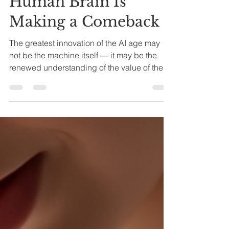
The AI Bubble Is Not
Bursting — The
Human Brain Is
Making a Comeback
The greatest innovation of the AI age may
not be the machine itself — it may be the
renewed understanding of the value of the
human mind. The workforce of the future will
not be divided between humans and AI. It
will be built on collaboration between the
two. AI intelligence and human intelligence
“AI Didn’t Replace Humans. It Changed
What Makes Humans Valuable.” The AI
bubble may not be bursting; rather, the myth
of AI replacing all human intelligence is
fading.